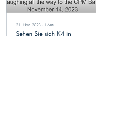
21. Nov. 2023
∙
1
Min.
Sehen Sie sich K4 in
Aktion an: QlikDork-
Episode mit Dalton Ruer
In der sich ständig
weiterentwickelnden
Landschaft der Datenanalyse
ist es für Unternehmen von
entscheidender Bedeutung,
immer einen...
9
0
Mehr laden