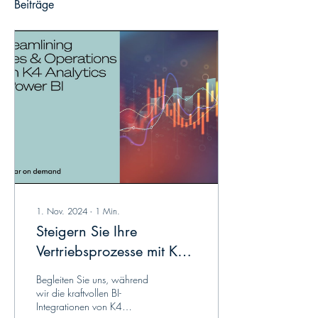
Beiträge
1. Nov. 2024
∙
1
Min.
Steigern Sie Ihre
Vertriebsprozesse mit K4
Analytics: Planung und
Begleiten Sie uns, während
Reporting in einer
wir die kraftvollen BI-
Integrationen von K4
leistungsstarken Plattform!